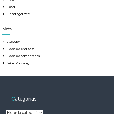
Food
Uncategorized
Meta
Acceder
Feed de entradas
Feed de comentarios
WordPress.org
Categorias
C