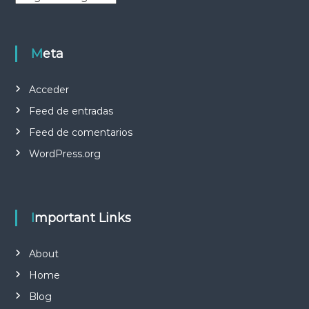
a
t
e
Meta
g
o
r
Acceder
i
a
Feed de entradas
s
Feed de comentarios
WordPress.org
Important Links
About
Home
Blog