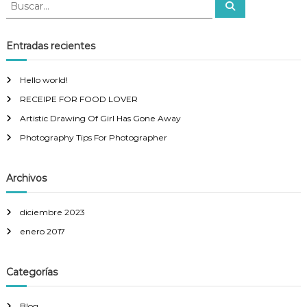
B
B
u
u
s
s
c
a
c
Entradas recientes
r
a
r
Hello world!
:
RECEIPE FOR FOOD LOVER
Artistic Drawing Of Girl Has Gone Away
Photography Tips For Photographer
Archivos
diciembre 2023
enero 2017
Categorías
Blog