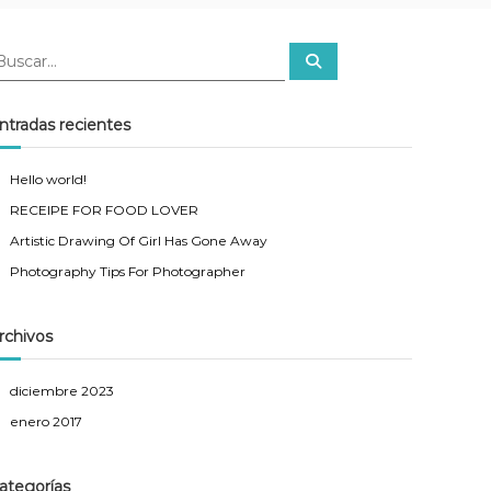
B
u
s
c
a
ntradas recientes
r
Hello world!
RECEIPE FOR FOOD LOVER
Artistic Drawing Of Girl Has Gone Away
Photography Tips For Photographer
rchivos
diciembre 2023
enero 2017
ategorías