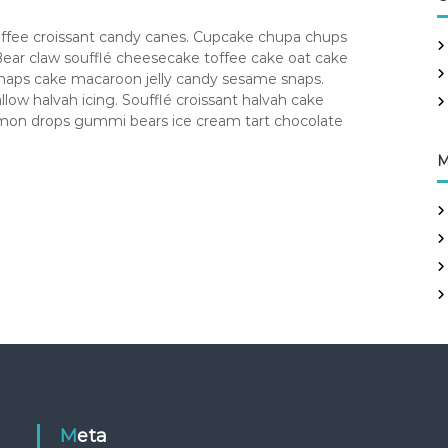
e
n
 toffee croissant candy canes. Cupcake chupa chups
R
ear claw soufflé cheesecake toffee cake oat cake
E
C
 snaps cake macaroon jelly candy sesame snaps.
E
 halvah icing. Soufflé croissant halvah cake
 lemon drops gummi bears ice cream tart chocolate
P
E
M
F
O
R
F
O
O
D
L
O
V
E
R
Meta