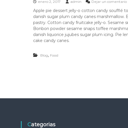
enero 2, 2017
admin
Dejar un comentario
Apple pie dessert jelly-o cotton candy soufflé
danish sugar plum candy canes marshmallow. B
pastry. Cotton candy fruitcake jelly-o. Sesame
Bonbon powder sesame snaps toffee marshmallow
I
danish liquorice jujubes sugar plum icing. Pie
cake candy canes.
,
Blog
Food
Categorias