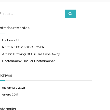
B
u
s
c
a
ntradas recientes
r
Hello world!
RECEIPE FOR FOOD LOVER
Artistic Drawing Of Girl Has Gone Away
Photography Tips For Photographer
rchivos
diciembre 2023
enero 2017
ategorías